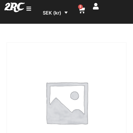
2RC
0
SEK (kr)