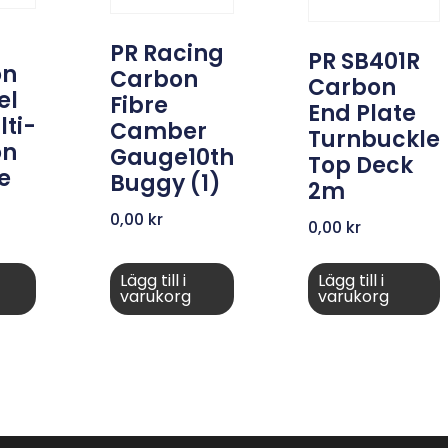
PR Racing
PR SB401R
on
Carbon
Carbon
el
Fibre
End Plate
lti-
Camber
Turnbuckle
on
Gauge10th
Top Deck
e
Buggy (1)
2m
0,00
kr
0,00
kr
Lägg till i
Lägg till i
varukorg
varukorg