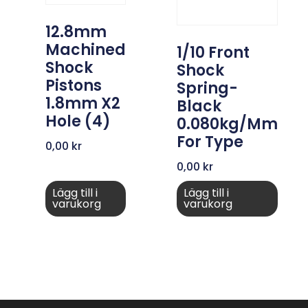
12.8mm
Machined
1/10 Front
Shock
Shock
Pistons
Spring-
1.8mm X2
Black
Hole (4)
0.080kg/mm
For Type
0,00
kr
0,00
kr
Lägg till i
Lägg till i
varukorg
varukorg