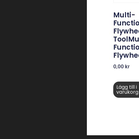
Multi-
Functi
Flywhe
ToolMu
Functi
Flywhe
0,00
kr
Lägg till i
varukorg