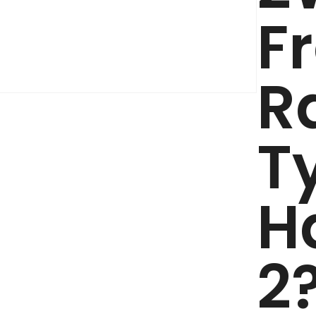
F
R
T
H
2