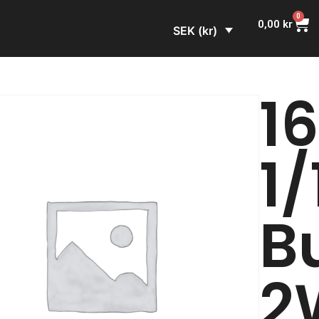
0
0,00
kr
SEK (kr)
1
1/
B
2