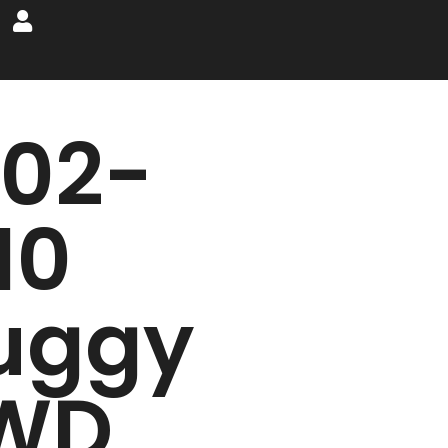
602-
10
uggy
WD