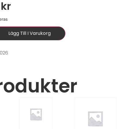
0
kr
eras
Lägg Till I Varukorg
0026
rodukter