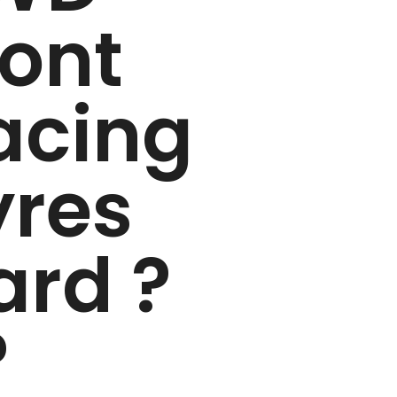
ront
acing
yres
ard ?
?