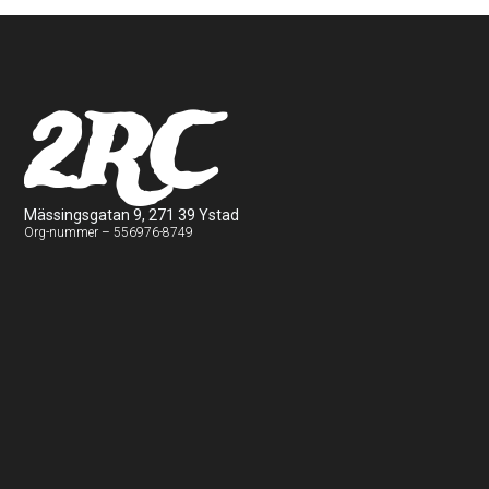
2RC
Mässingsgatan 9, 271 39 Ystad
Org-nummer – 556976-8749