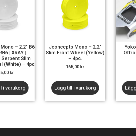
Mono – 2.2″ B6
Jconcepts Mono – 2.2″
Yoko
 RB6 | XRAY |
Slim Front Wheel (yellow)
Offro
 Serpent Slim
– 4pc.
l (white) – 4pc
165,00
kr
65,00
kr
ll i varukorg
Lägg till i varukorg
Lägg 