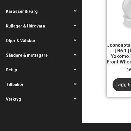
Karosser & Färg
Kullager & Hårdvara
Oljor & Vätskor
Jconcepts 
| B6.1 |
Sändare & mottagare
Yokomo |
Front Whee
Setup
1
Lägg ti
Tillbehör
Verktyg