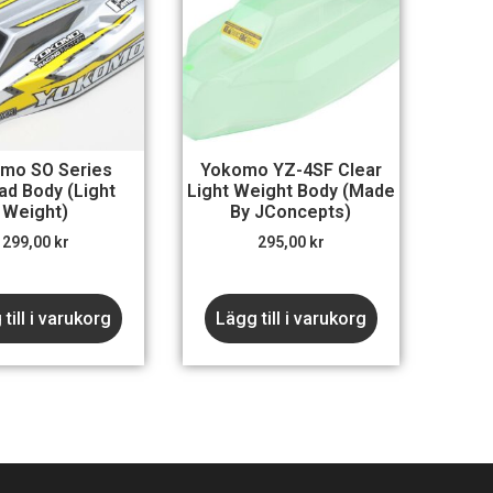
mo SO Series
Yokomo YZ-4SF Clear
ad Body (Light
Light Weight Body (made
Weight)
By JConcepts)
299,00
kr
295,00
kr
till i varukorg
Lägg till i varukorg