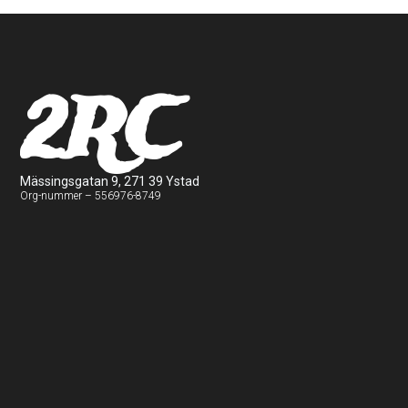
2RC
Mässingsgatan 9, 271 39 Ystad
Org-nummer – 556976-8749