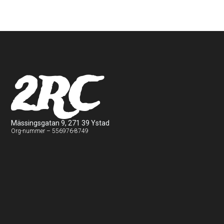
2RC
Mässingsgatan 9, 271 39 Ystad
Org-nummer – 556976-8749