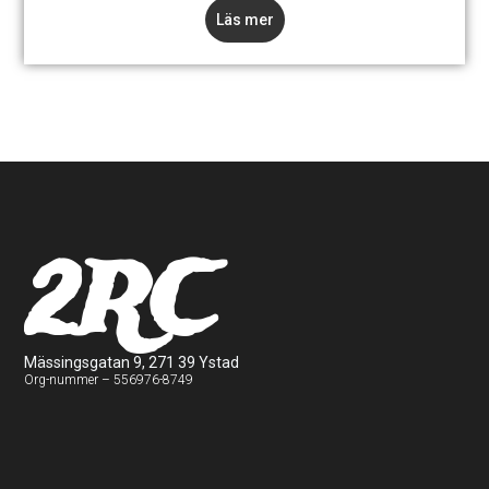
Läs mer
2RC
Mässingsgatan 9, 271 39 Ystad
Org-nummer – 556976-8749